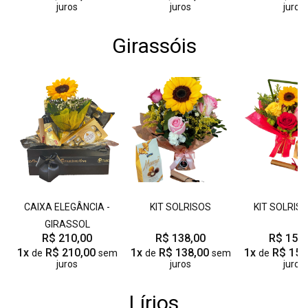
juros
juros
juros
Girassóis
CAIXA ELEGÂNCIA -
KIT SOLRISOS
KIT SOLRIS
GIRASSOL
R$ 210,00
R$ 138,00
R$ 158,
1x
R$ 210,00
1x
R$ 138,00
1x
R$ 158
de
sem
de
sem
de
juros
juros
juros
Lírios