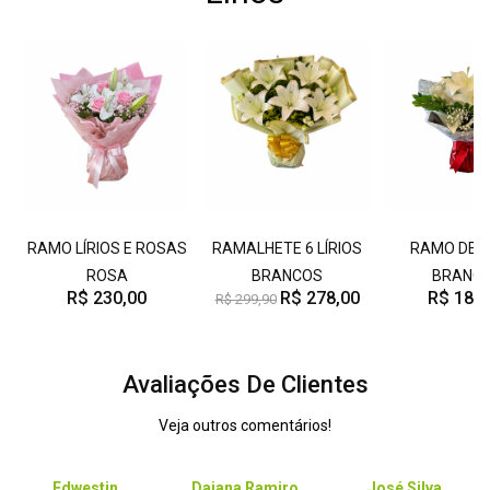
RAMO LÍRIOS E ROSAS
RAMALHETE 6 LÍRIOS
RAMO DE L
ROSA
BRANCOS
BRANC
R$ 230,00
R$ 278,00
R$ 188,
R$ 299,90
Avaliações De Clientes
Veja outros comentários!
Edwestin
Daiana Ramiro
José Silva