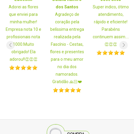
Adorei as flores
dos Santos
Super indico, ótimo
que enviei para
Agradeço de
atendimento,
minha mulher!
coração pela
rápido e eficiente!
Empresa nota 10 e
belíssima entrega
Parabéns
profissionais nota
realizada pela
continuem assim....
1000.Muito
Fascínio - Cestas,
👏👏👏
obrigado! Ela
flores e presentes
adorou!!👏👏👏
para o meu amor
no dia dos
namorados.
Gratidão 🙏🏻❤️