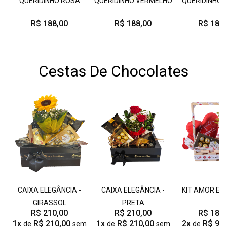
QUERIDINHO ROSA
QUERIDINHO VERMELHO
QUERIDINHO 
R$ 188,00
R$ 188,00
R$ 188,
Cestas De Chocolates
CAIXA ELEGÂNCIA -
CAIXA ELEGÂNCIA -
KIT AMOR E 
GIRASSOL
PRETA
R$ 210,00
R$ 210,00
R$ 188,
1x
R$ 210,00
1x
R$ 210,00
2x
R$ 94
de
sem
de
sem
de