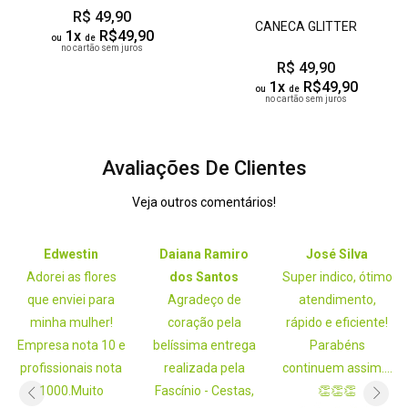
R$ 49,90
CANECA GLITTER
1x
R$49,90
ou
de
no cartão sem juros
R$ 49,90
1x
R$49,90
ou
de
no cartão sem juros
Avaliações De Clientes
Veja outros comentários!
Edwestin
Daiana Ramiro
José Silva
Adorei as flores
dos Santos
Super indico, ótimo
que enviei para
Agradeço de
atendimento,
minha mulher!
coração pela
rápido e eficiente!
Empresa nota 10 e
belíssima entrega
Parabéns
profissionais nota
realizada pela
continuem assim....
1000.Muito
Fascínio - Cestas,
👏👏👏