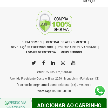
R$ 69,90
QUEM SOMOS
|
CENTRAL DE ATENDIMENTO
|
DEVOLUÇÕES E REEMBOLSOS
|
POLÍTICA DE PRIVACIDADE
|
LOCAIS DE ENTREGA
|
MEUS PEDIDOS
| CNPJ: 05.405.376/0001-08
Avenida Presidente Costa e Silva, 2290 - Mondubim - Fortaleza - CE
fascinio.flores@hotmail.com
| Telefone: (85) 3495-2011
WhatsApp: 85988968030
© 2026 - Copyright Â© Todos os Direitos Reservados - Desenvolvido por
PEDIDO VIA
ADICIONAR AO CARRINHO
WebFlower
WHATSAPP