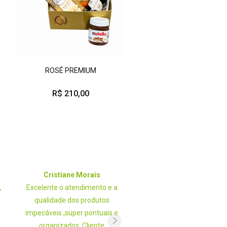
ROSÉ PREMIUM
R$ 210,00
Cristiane Morais
Helen Gomes
,
Excelente o atendimento e a
Experiência maravilho
qualidade dos produtos
atendimento excelente. O
impecáveis ,super pontuais e
🥰 Ela amouuu
organizados. Cliente