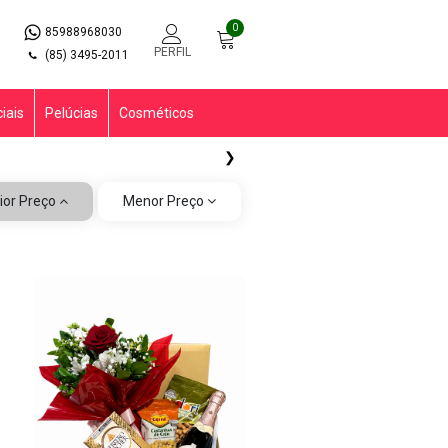
0
85988968030
PERFIL
(85) 3495-2011
iais
Pelúcias
Cosméticos
❯
ior Preço
Menor Preço