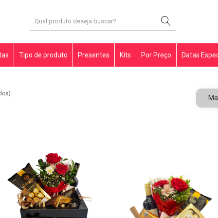
tas
Tipo de produto
Presentes
Kits
Por Preço
Datas Espec
dos)
Ma