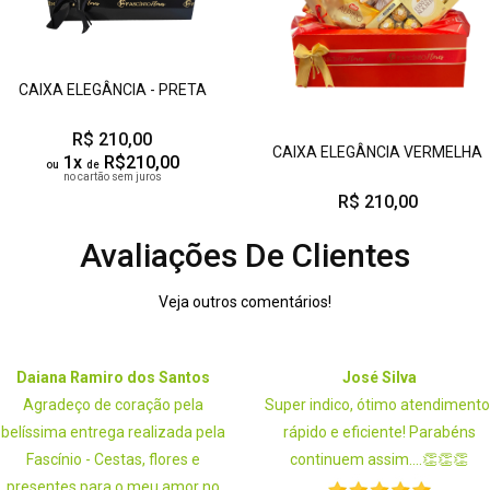
CAIXA ELEGÂNCIA - PRETA
R$ 210,00
CAIXA ELEGÂNCIA VERMELHA
1x
R$210,00
ou
de
no cartão sem juros
R$ 210,00
Avaliações De Clientes
Veja outros comentários!
Daiana Ramiro dos Santos
José Silva
Agradeço de coração pela
Super indico, ótimo atendimento
belíssima entrega realizada pela
rápido e eficiente! Parabéns
Fascínio - Cestas, flores e
continuem assim....👏👏👏
presentes para o meu amor no