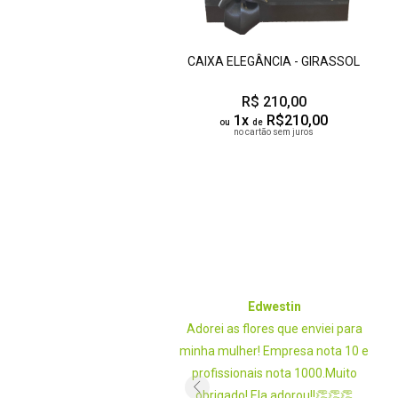
CAIXA ELEGÂNCIA - GIRASSOL
R$ 210,00
1x
R$210,00
ou
de
no cartão sem juros
Joyce B. Lucena
Edwestin
s de ótima qualidade!!Gosto
Adorei as flores que enviei para
muito do atendimento!
minha mulher! Empresa nota 10 e
endo que conheçam a loja
profissionais nota 1000.Muito
ca, muitas flores lindas 🥰
obrigado! Ela adorou!!👏👏👏