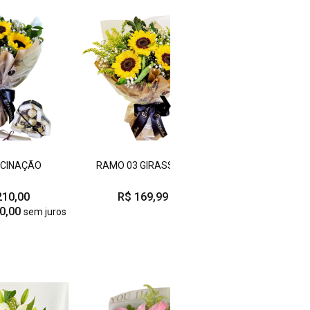
❯
SCINAÇÃO
RAMO 03 GIRASSÓIS
LEMBRANÇA DE GI
210,00
R$ 169,99
R$ 119,90
0,00
sem juros