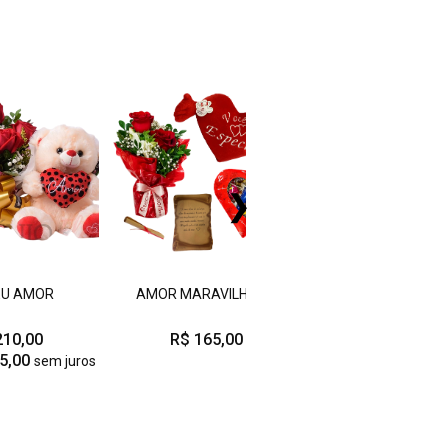
❯
EU AMOR
AMOR MARAVILHOSO
CAIXA ELEGÂNCIA V
210,00
R$ 165,00
R$ 210,00
5,00
sem juros