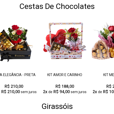
Cestas De Chocolates
A ELEGÂNCIA - PRETA
KIT AMOR E CARINHO
KIT M
R$ 210,00
R$ 188,00
R$ 
R$ 210,00
2x
R$ 94,00
2x
R$ 10
e
sem juros
de
sem juros
de
Girassóis