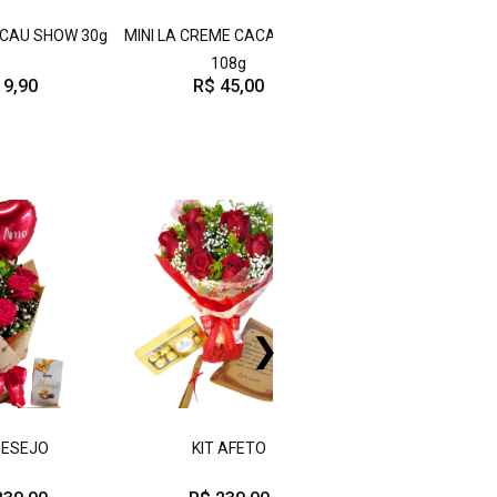
CAU SHOW 30g
MINI LA CREME CACAU SHOW
MINI LA CREME CACA
108g
PISTACHE 10
 9,90
R$ 45,00
R$ 45,00
❯
DESEJO
KIT AFETO
KIT QUIERO