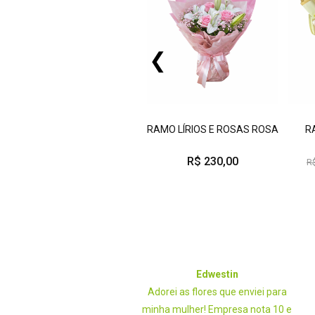
❮
RAMO LÍRIOS E ROSAS ROSA
R
R$ 230,00
R
Joyce B. Lucena
Edwestin
s de ótima qualidade!!Gosto
Adorei as flores que enviei para
muito do atendimento!
minha mulher! Empresa nota 10 e