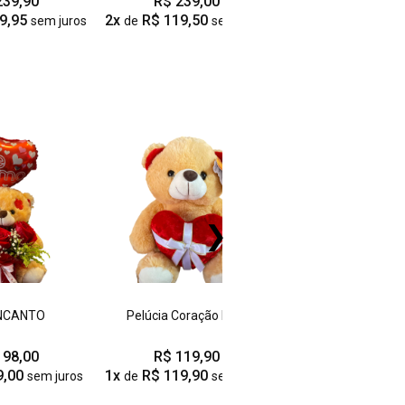
239,90
R$ 239,00
R$ 168,00
9,95
2x
R$ 119,50
sem juros
de
sem juros
❯
ENCANTO
Pelúcia Coração Meu
Pelúcia Amo
198,00
R$ 119,90
R$ 119,90
9,00
1x
R$ 119,90
1x
R$ 119,90
sem juros
de
sem juros
de
se