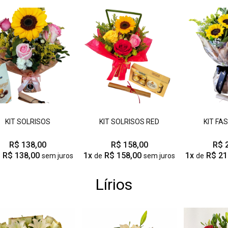
KIT SOLRISOS
KIT SOLRISOS RED
KIT FA
R$ 138,00
R$ 158,00
R$ 
R$ 138,00
1x
R$ 158,00
1x
R$ 21
e
sem juros
de
sem juros
de
Lírios