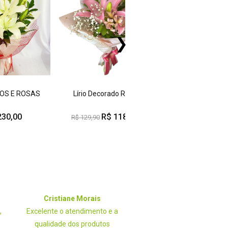
❯
IOS E ROSAS
Lírio Decorado Rosa
Lírio Decorado B
230,00
R$ 118,00
R$ 118
R$ 129,90
R$ 129,00
Cristiane Morais
Helen Gomes
,
Excelente o atendimento e a
Experiência maravilho
qualidade dos produtos
atendimento excelente. O