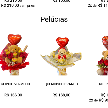
R$ 210,00
R$ 165,00
R$ 
R$ 210,00
2x
R$ 11
e
sem juros
de
Pelúcias
ERIDINHO VERMELHO
QUERIDINHO BRANCO
KIT 
R$ 188,00
R$ 188,00
R$ 
2x
R$ 9
de