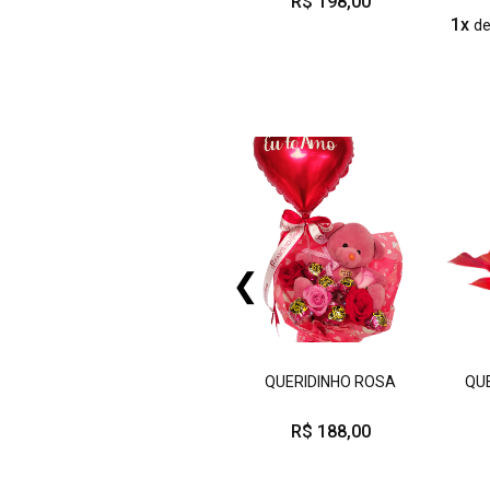
R$ 198,00
1x
d
❮
QUERIDINHO ROSA
QU
R$ 188,00