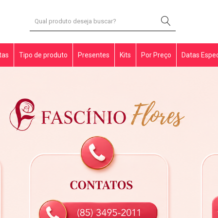
tas
Tipo de produto
Presentes
Kits
Por Preço
Datas Espec