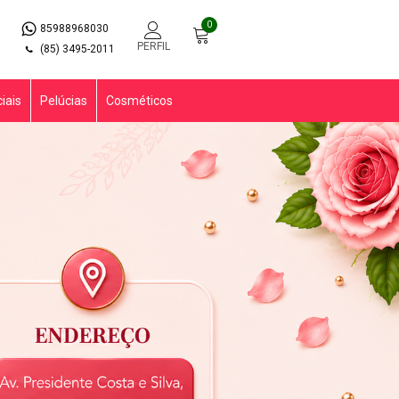
0
85988968030
PERFIL
(85) 3495-2011
iais
Pelúcias
Cosméticos