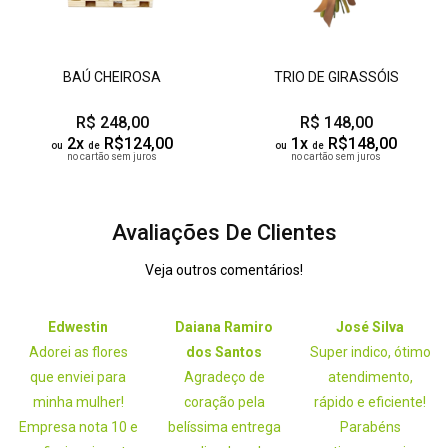
BAÚ CHEIROSA
TRIO DE GIRASSÓIS
R$ 248,00
R$ 148,00
2x
R$124,00
1x
R$148,00
ou
de
ou
de
no cartão sem juros
no cartão sem juros
Avaliações De Clientes
Veja outros comentários!
Edwestin
Daiana Ramiro
José Silva
Adorei as flores
dos Santos
Super indico, ótimo
que enviei para
Agradeço de
atendimento,
minha mulher!
coração pela
rápido e eficiente!
Empresa nota 10 e
belíssima entrega
Parabéns