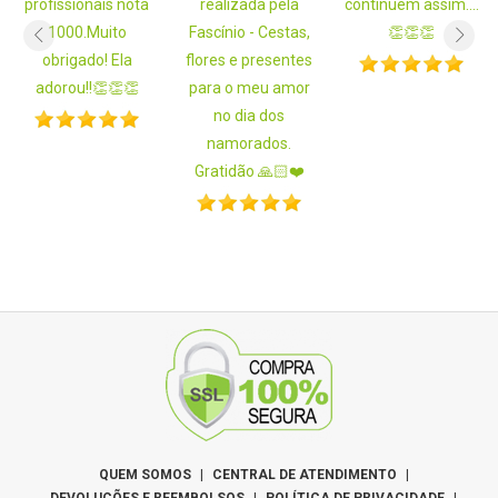
profissionais nota
realizada pela
continuem assim....
1000.Muito
Fascínio - Cestas,
👏👏👏
obrigado! Ela
flores e presentes
adorou!!👏👏👏
para o meu amor
no dia dos
namorados.
Gratidão 🙏🏻❤️
QUEM SOMOS
|
CENTRAL DE ATENDIMENTO
|
DEVOLUÇÕES E REEMBOLSOS
|
POLÍTICA DE PRIVACIDADE
|