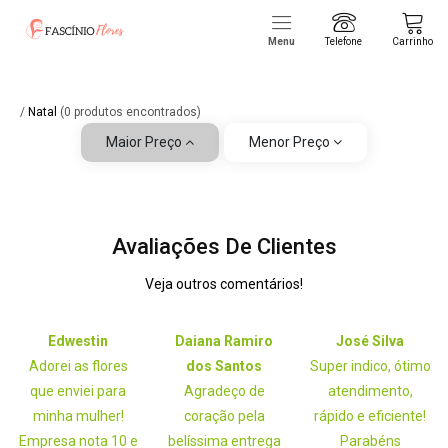
Menu
Telefone
Carrinho
/
Natal
(0 produtos encontrados)
Maior Preço
Menor Preço
Avaliações De Clientes
Veja outros comentários!
Edwestin
Daiana Ramiro
José Silva
Adorei as flores
dos Santos
Super indico, ótimo
que enviei para
Agradeço de
atendimento,
minha mulher!
coração pela
rápido e eficiente!
Empresa nota 10 e
belíssima entrega
Parabéns