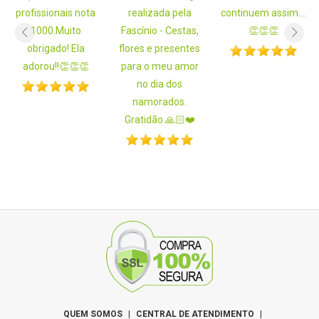
profissionais nota
realizada pela
continuem assim....
1000.Muito
Fascínio - Cestas,
👏👏👏
obrigado! Ela
flores e presentes
adorou!!👏👏👏
para o meu amor
no dia dos
namorados.
Gratidão 🙏🏻❤️
QUEM SOMOS
|
CENTRAL DE ATENDIMENTO
|